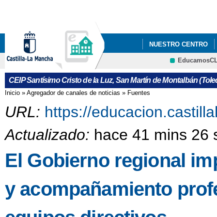
Pa
co
pri
NUESTRO CENTRO
EducamosC
CARTA DE COMPROMI
CEIP Santísimo Cristo de la Luz, San Martín de Montalbán (Tole
Inicio
»
Agregador de canales de noticias
»
Fuentes
Se encuentra usted aquí
URL:
https://educacion.castil
Actualizado:
hace 41 mins 26 
El Gobierno regional i
y acompañamiento profes