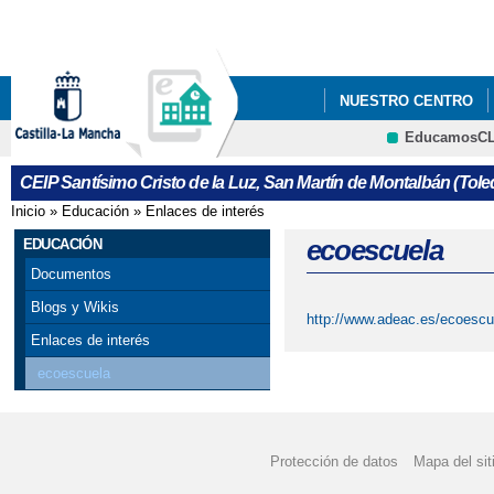
Pa
co
pri
NUESTRO CENTRO
EducamosC
CARTA DE COMPROMI
CEIP Santísimo Cristo de la Luz, San Martín de Montalbán (Tole
Inicio
»
Educación
»
Enlaces de interés
Se encuentra usted aquí
ecoescuela
EDUCACIÓN
Documentos
Blogs y Wikis
http://www.adeac.es/ecoescu
Enlaces de interés
ecoescuela
Protección de datos
Mapa del sit